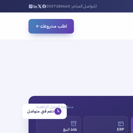
للتواصل المباشر: 0557180660
اطلب مشروعك
منظومة الحلول الواقعية
دعم فني متواصل
ERP
نقاط البيع