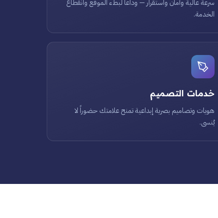
سرعة عالية وأمان واستقرار — وداعاً لبطء الموقع وانقطاع
الخدمة.
خدمات التصميم
هويات وتصاميم بصرية إبداعية تمنح علامتك حضوراً لا
يُنسى.