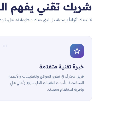
شريك تقني يفهم ال
لا نبيعك أكواداً برمجية، بل نبني معك منظومة تشتغل، تتوسّع
01
خبرة تقنية متقدّمة
فريق محترف في تطوير المواقع والتطبيقات والأنظمة
المخصّصة، بأحدث التقنيات لأداءٍ سريع وأمانٍ عالٍ
وتجربة استخدام محسّنة.