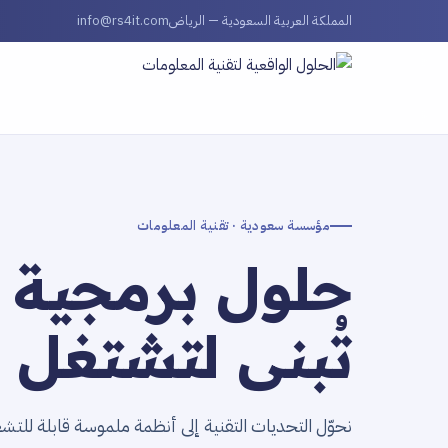
المملكة العربية السعودية — الرياض
info@rs4it.com
مؤسسة سعودية · تقنية المعلومات
حلول برمجية
تُبنى لتشتغل ف
نحوّل التحديات التقنية إلى أنظمة ملموسة قابلة للتش